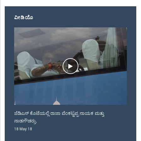
ವೀಡಿಯೊ
ರಿ.
ಜೆಡಿಎಸ್ ಕೊಟೆಯಲ್ಲಿ ರಾಜಾ ವೆಂಕಟ್ಟಪ್ಪ ನಾಯಕ ಮತ್ತು
ಅಕ
ನಾಡಗೌಡರ್ರು.
ರಾ
18 May 18
08