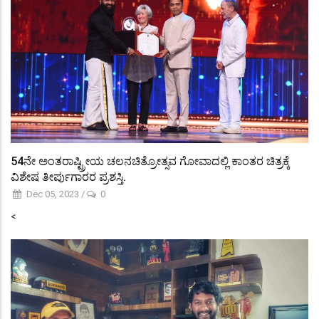
54ನೇ ಅಂತರಾಷ್ಟ್ರೀಯ ಚಲನಚಿತ್ರೋತ್ಸವ ಗೋವಾದಲ್ಲಿ ಕಾಂತರ ಚಿತ್ರಕ್ಕೆ
ವಿಶೇಷ ತೀರ್ಪುಗಾರರ ಪ್ರಶಸ್ತಿ.
Dec 05, 2023
/
0
<