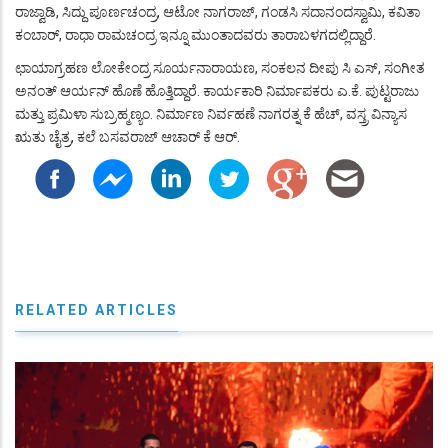
ರಾಜ್ವಾಡಿ, ಸಿದ್ದು ಪೂರ್ಣಚಂದ್ರ, ಆಟೋ ನಾಗರಾಜ್, ಗಂಡಸಿ ಸದಾನಂದಸ್ವಾಮಿ, ಕವಿತಾ
ಕಂಬಾರ್, ರಾಧಾ ರಾಮಚಂದ್ರ ಇನ್ನೂ ಮುಂತಾದವರು ತಾರಾಬಳಗದಲ್ಲಿದ್ದಾರೆ.
ಛಾಯಾಗ್ರಹಣ ಲೋಕೇಂದ್ರ ಸೂರ್ಯನಾರಾಯಣ, ಸಂಕಲನ ದೀಪು ಸಿ ಎಸ್, ಸಂಗೀತ
ಅನಂತ್ ಆರ್ಯನ್ ಹೊಣೆ ಹೊತ್ತಿದ್ದಾರೆ. ಕಾರ್ಯಕಾರಿ ನಿರ್ಮಾಪಕರು ಎ.ಕೆ. ಪುಟ್ಟರಾಜು
ಮತ್ತು ಪ್ರಮಿಳಾ ಸುಬ್ರಹ್ಮಣ್ಯಂ. ನಿರ್ಮಾಣ ನಿರ್ವಹಣೆ ನಾಗರತ್ನ ಕೆ ಹೆಚ್, ವಸ್ತ್ರ ವಿನ್ಯಾಸ
ಋತು ಚೈತ್ರ, ಕಲೆ ಬಸವರಾಜ್ ಆಚಾರ್ ಕೆ ಆರ್.
RELATED ARTICLES