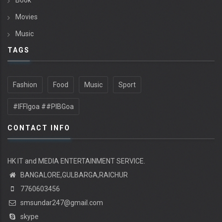
Book
Movies
Music
TAGS
Fashion
Food
Music
Sport
#IFFIgoa ##PIBGoa
CONTACT INFO
HK IT and MEDIA ENTERTAINMENT SERVICE.
BANGALORE,GULBARGA,RAICHUR
7760603456
smsundar247@gmail.com
skype