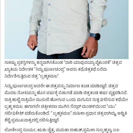
ಸಾಕಷ್ಟು ಪ್ರಶಸ್ತಿಗಳನ್ನು ತನ್ನದಾಗಿಸಿಕೊಂಡ "ದಾರಿ ಯಾವುದಯ್ಯಾ ವೈಕುಂಠಕೆ" ಚಿತ್ರದ
ಖ್ಯಾತಿಯ ನಿರ್ದೇಶಕ "ಸಿದ್ದು ಪೂರ್ಣಚಂದ್ರ" ಅವರು ಕಥೆ,ಚಿತ್ರಕಥೆ ಬರೆದು
ನಿರ್ದೇಶಿಸುತ್ತಿರುವ ಚಿತ್ರ "ಬ್ರಹ್ಮಕಮಲ".
ಸಿದ್ದು ಪೂರ್ಣಚಂದ್ರ ಅವರೇ ಈ ಚಿತ್ರವನ್ನು ನಿರ್ಮಾಣ ಕೂಡ ಮಾಡಿದ್ದಾರೆ. ಚಿತ್ರದ
ಮೊದಲ ನೋಟವನ್ನು ಹೊಸ ವರ್ಷಕ್ಕೆ ಬಿಡುಗಡೆ ಮಾಡಿ ಚಿತ್ರತಂಡ ಹರ್ಷ ವ್ಯಕ್ತಪಡಿಸಿದೆ.
ರಾತ್ರಿ ಹುಟ್ಟಿ ರಾತ್ರಿಯೇ ಮುರುಟಿ ಹೋಗುವ ಒಂದು ಮಗುವಿನ ಸುತ್ತ ಘಟಿಸುವ ಕಥೆಯೇ
ಬ್ರಹ್ಮ ಕಮಲ. ಈಗಾಗಲೇ ಚಿತ್ರೀಕರಣ ಮುಗಿಸಿ ಸೆನ್ಸಾರ್ ಮಂಡಳಿಯಿಂದ "ಯು"
ಸರ್ಟಿಫಿಕೇಟ್ ಪಡೆದುಕೊಂಡಿದೆ. " ಬ್ರಹ್ಮಕಮಲ" ಮಹಿಳಾ ಪ್ರಧಾನ ಚಿತ್ರವಾಗಿದ್ದು, ಅಧ್ವಿತಿ
ಶೆಟ್ಟಿ ಪ್ರಮುಖಪಾತ್ರದಲ್ಲಿ ನಟಿಸುತ್ತಿದ್ದಾರೆ.
ಲೋಕೇಂದ್ರ ಸೂರ್ಯ, ಋತು ಚೈತ್ರ, ಮಮತಾ ರಾಹುತ್,ಪ್ರಮಿಳಾ ಸುಬ್ರಹ್ಮಣ್ಯ, ಬಲ