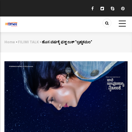
Skip
to
main
content
Home
-
FILIMI TALK
-
ಹೊಸ ವರ್ಷಕ್ಕೆ ಫಸ್ಟ್ ಲುಕ್ "ಬ್ರಹ್ಮಕಮಲ"
Breadcrumb