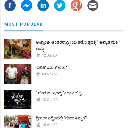
MOST POPULAR
ಅಟ್ಲಾಂಟ್ ಅಂತರರಾಷ್ಟ್ರೀಯ ಚಿತ್ರೋತ್ಸವಕ್ಕೆ “ ಅಮೃತ ಮತಿ “
ಆಯ್ಕೆ.
12 Jul 20
ಸಾವಿತ್ರಿ' ಯಾಗಿ"ತಾರಾ"
04 Nov 20
" ಯೆಲ್ಲೋ ಗ್ಯಾಂಗ್ಸ್ "ನೂತನ ಚಿತ್ರ.
13 Oct 20
ಶ್ರೀರಂಗಪಟ್ಟಣದಲ್ಲಿ "ಮಾಯಾಮೃಗ"
16 Apr 22