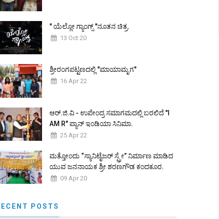
" ಯೆಲ್ಲೋ ಗ್ಯಾಂಗ್ಸ್ "ನೂತನ ಚಿತ್ರ.
13 Oct 20
ಶ್ರೀರಂಗಪಟ್ಟಣದಲ್ಲಿ "ಮಾಯಾಮೃಗ"
16 Apr 22
ಆರ್.ಜಿ.ವಿ - ಉಪೇಂದ್ರ ಸಮಾಗಮದಲ್ಲಿ ಬರಲಿದೆ "I
AM R" ಪ್ಯಾನ್ ಇಂಡಿಯಾ ಸಿನಿಮಾ.
25 Apr 22
ಮತ್ತೋಂದು “ಸ್ಯಾನಿಟೈಜರ್ ಸ್ಪ್ರೇ” ನಿರ್ಮಾಣ ಮಾಡಿದ
ಯುವ ಜನನಾಯಕ ಶ್ರೀ ಶರಣಗೌಡ ಕಂದಕೂರ.
09 Apr 20
RECENT POSTS