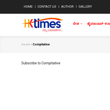
Skip
MENU
HOME
CONTACT US
AUTHOR
GALLERY
to
MOBILE
main
MAIN
NAVIGATION
content
ದೇಶ
ಹೈದರಾಬಾದ್-ಕರ
Home
-
Compitative
Breadcrumb
Subscribe to Compitative