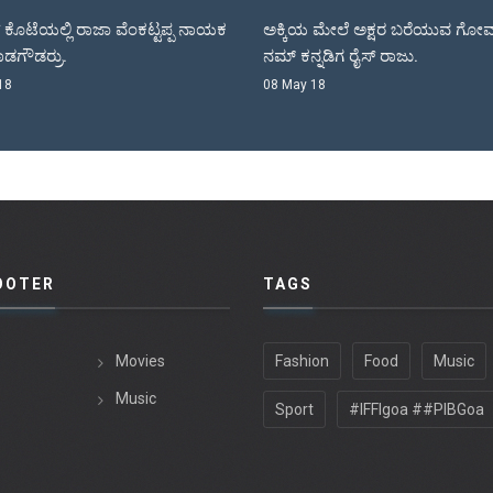
ಿ ರಾಜಾ ವೆಂಕಟ್ಟಪ್ಪ ನಾಯಕ
ಅಕ್ಕಿಯ ಮೇಲೆ ಅಕ್ಷರ ಬರೆಯುವ ಗೋವಾದಲ್ಲಿ
ನಮ್ ಕನ್ನಡಿಗ ರೈಸ್ ರಾಜು.
08 May 18
OOTER
TAGS
Movies
Fashion
Food
Music
Music
Sport
#IFFIgoa ##PIBGoa