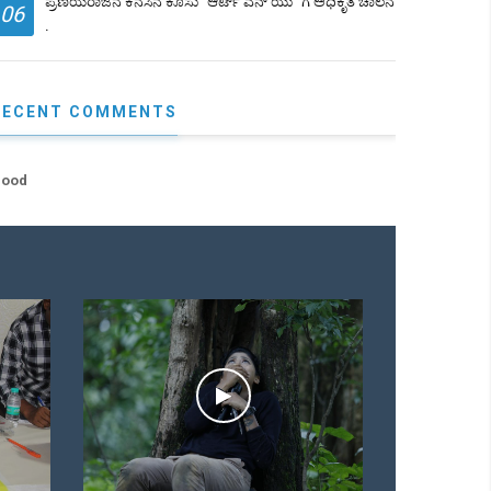
ಪ್ರಣಯರಾಜನ ಕನಸಿನ ಕೂಸು "ಆರ್ಟ್ ಎನ್ ಯು" ಗೆ ಅಧಿಕೃತ ಚಾಲನೆ
06
.
RECENT COMMENTS
ood