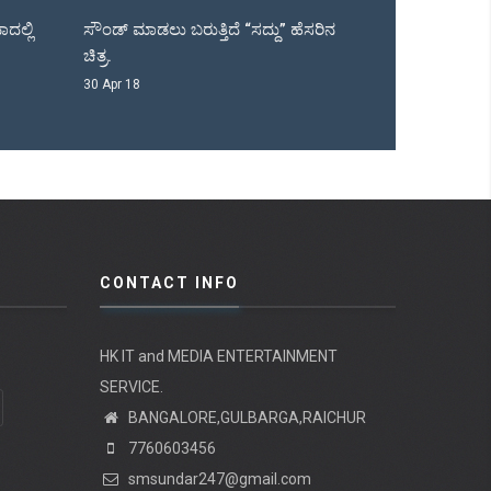
ಸೌಂಡ್ ಮಾಡಲು ಬರುತ್ತಿದೆ “ಸದ್ದು” ಹೆಸರಿನ
ಹೆಚ್ ಡಿ ಕೆ ಮುಂದಿನ ಸರ್ಕಾ
ಚಿತ್ರ.
05 Apr 18
30 Apr 18
CONTACT INFO
HK IT and MEDIA ENTERTAINMENT
SERVICE.
BANGALORE,GULBARGA,RAICHUR
7760603456
smsundar247@gmail.com