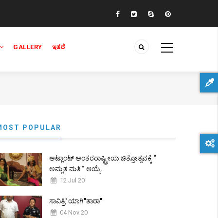
GALLERY
ಇತರೆ
MOST POPULAR
ಅಟ್ಲಾಂಟ್ ಅಂತರರಾಷ್ಟ್ರೀಯ ಚಿತ್ರೋತ್ಸವಕ್ಕೆ “
ಅಮೃತ ಮತಿ “ ಆಯ್ಕೆ.
12 Jul 20
ಸಾವಿತ್ರಿ' ಯಾಗಿ"ತಾರಾ"
04 Nov 20