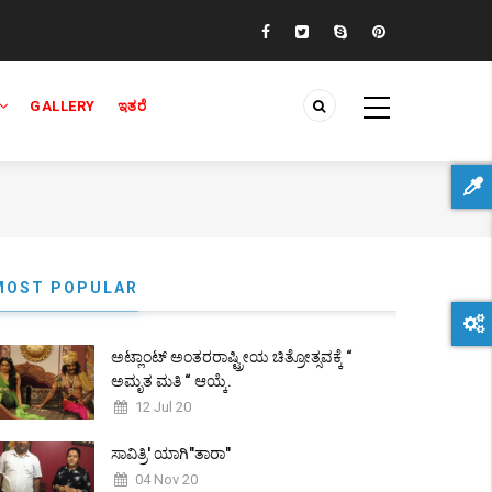
GALLERY
ಇತರೆ
MOST POPULAR
ಅಟ್ಲಾಂಟ್ ಅಂತರರಾಷ್ಟ್ರೀಯ ಚಿತ್ರೋತ್ಸವಕ್ಕೆ “
ಅಮೃತ ಮತಿ “ ಆಯ್ಕೆ.
12 Jul 20
ಸಾವಿತ್ರಿ' ಯಾಗಿ"ತಾರಾ"
04 Nov 20