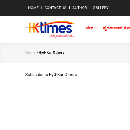
Skip
MENU
HOME
CONTACT US
AUTHOR
GALLERY
to
MOBILE
main
MAIN
NAVIGATION
content
ದೇಶ
ಹೈದರಾಬಾದ್-ಕರ
Home
-
Hyd-Kar Others
Breadcrumb
Subscribe to Hyd-Kar Others