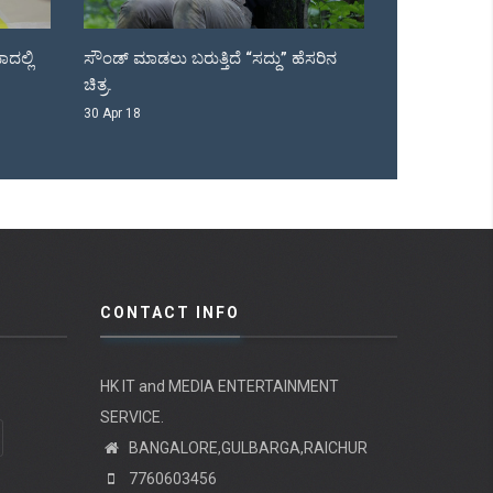
ಸೌಂಡ್ ಮಾಡಲು ಬರುತ್ತಿದೆ “ಸದ್ದು” ಹೆಸರಿನ
ಹೆಚ್ ಡಿ ಕೆ ಮುಂದಿನ ಸರ್ಕಾ
ಚಿತ್ರ.
05 Apr 18
30 Apr 18
CONTACT INFO
HK IT and MEDIA ENTERTAINMENT
SERVICE.
BANGALORE,GULBARGA,RAICHUR
7760603456