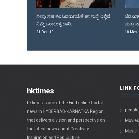
್
ನೀವು ಸಹ ಕಲವಿದರಾಗಬೇಕೆ ಹಾಗಾದ್ರೆ ಇಲ್ಲಿದೆ
ಜೆಡಿಎಸ್ ಕೊಟೆಯಲ್ಲ
ನಿಮ್ಗೆ ಒಂದೊಳ್ಳೆ ದಾರಿ.
ಮತ್ತು ನಾಡಗೌಡರ್ರು.
21 Dec 19
18 May 18
LINK F
hktimes
hktimes is one of the First online Portal
people
news in HYDERBAD-KARNATKA Region
that delivers a vision and perspective on
Movies
the latest news about Creativity,
Music
Inspiration and Pop Culture.