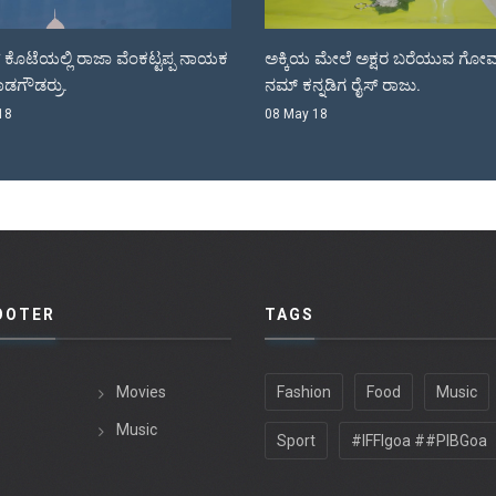
ಿ ರಾಜಾ ವೆಂಕಟ್ಟಪ್ಪ ನಾಯಕ
ಅಕ್ಕಿಯ ಮೇಲೆ ಅಕ್ಷರ ಬರೆಯುವ ಗೋವಾದಲ್ಲಿ
ನಮ್ ಕನ್ನಡಿಗ ರೈಸ್ ರಾಜು.
08 May 18
OOTER
TAGS
Movies
Fashion
Food
Music
Music
Sport
#IFFIgoa ##PIBGoa