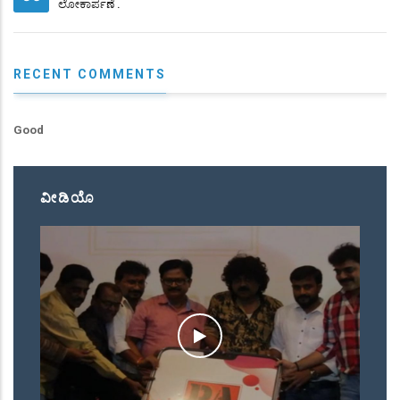
ಲೋಕಾರ್ಪಣೆ .
RECENT COMMENTS
Good
ವೀಡಿಯೊ