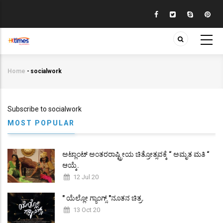
Skip
to
main
content
Home
-
socialwork
Breadcrumb
Subscribe to socialwork
MOST POPULAR
ಅಟ್ಲಾಂಟ್ ಅಂತರರಾಷ್ಟ್ರೀಯ ಚಿತ್ರೋತ್ಸವಕ್ಕೆ “ ಅಮೃತ ಮತಿ “
ಆಯ್ಕೆ.
12 Jul 20
" ಯೆಲ್ಲೋ ಗ್ಯಾಂಗ್ಸ್ "ನೂತನ ಚಿತ್ರ.
13 Oct 20