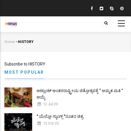
Skip
to
main
content
Home
-
HISTORY
Breadcrumb
Subscribe to HISTORY
MOST POPULAR
ಅಟ್ಲಾಂಟ್ ಅಂತರರಾಷ್ಟ್ರೀಯ ಚಿತ್ರೋತ್ಸವಕ್ಕೆ “ ಅಮೃತ ಮತಿ “
ಆಯ್ಕೆ.
12 Jul 20
" ಯೆಲ್ಲೋ ಗ್ಯಾಂಗ್ಸ್ "ನೂತನ ಚಿತ್ರ.
13 Oct 20