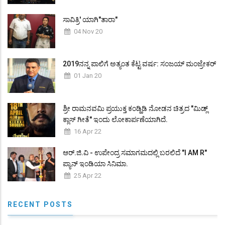
ಸಾವಿತ್ರಿ' ಯಾಗಿ"ತಾರಾ"
04 Nov 20
2019ನನ್ನ ಪಾಲಿಗೆ ಅತ್ಯಂತ ಕೆಟ್ಟ ವರ್ಷ: ಸಂಜಯ್ ಮಂಜ್ರೇಕರ್
01 Jan 20
ಶ್ರೀ ರಾಮನವಮಿ ಪ್ರಯುಕ್ತ ಕಂಡ್ಹಿಡಿ ನೋಡನ ಚಿತ್ರದ "ಮಿಡ್ಲ್
ಕ್ಲಾಸ್ ಗೀತೆ" ಇಂದು ಲೋಕಾರ್ಪಣೆಯಾಗಿದೆ.
16 Apr 22
ಆರ್.ಜಿ.ವಿ - ಉಪೇಂದ್ರ ಸಮಾಗಮದಲ್ಲಿ ಬರಲಿದೆ "I AM R"
ಪ್ಯಾನ್ ಇಂಡಿಯಾ ಸಿನಿಮಾ.
25 Apr 22
RECENT POSTS