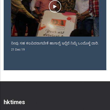
ಒಂದೊಳ್ಳೆ ದಾರಿ.
ಜೆಡಿಎಸ್ ಕೊಟೆಯಲ್ಲಿ ರಾಜಾ ವೆಂಕಟ್ಟಪ್ಪ ನಾಯಕ ಮತ್ತು
ನಾಡಗೌಡರ್ರು.
18 May 18
hktimes