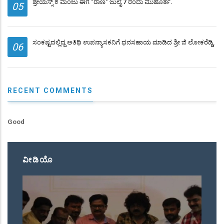
ಶ್ರೇಯಸ್ಸ್ ಕೆ ಮಂಜು ಈಗ "ರಾಣ" ಜುಲೈ 7 ರಂದು ಮುಹೂರ್ತ.
05
ಸಂಕಷ್ಟದಲ್ಲಿದ್ದ ಅತಿಥಿ ಉಪನ್ಯಾಸಕನಿಗೆ ಧನಸಹಾಯ ಮಾಡಿದ ಶ್ರೀ ಜಿ ಲೋಕರೆಡ್ಡಿ.
06
RECENT COMMENTS
Good
ವೀಡಿಯೊ