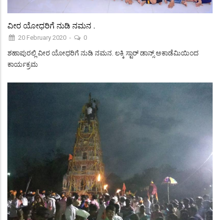
ವೀರ ಯೋಧರಿಗೆ ನುಡಿ ನಮನ .
20 February 2020
-
0
ಶಹಾಪುರಲ್ಲಿ ವೀರ ಯೋಧರಿಗೆ ನುಡಿ ನಮನ. ಲಕ್ಕಿ ಸ್ಟಾರ್ ಡಾನ್ಸ್ ಅಕಾಡೆಮಿಯಿಂದ
ಕಾರ್ಯಕ್ರಮ