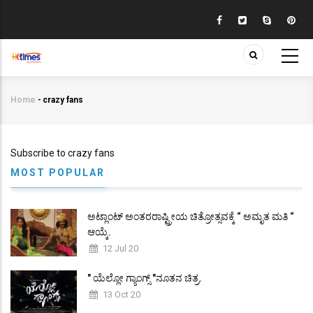
Skip
to
main
content
Home
-
crazy fans
Breadcrumb
Subscribe to crazy fans
MOST POPULAR
ಅಟ್ಲಾಂಟ್ ಅಂತರರಾಷ್ಟ್ರೀಯ ಚಿತ್ರೋತ್ಸವಕ್ಕೆ “ ಅಮೃತ ಮತಿ “
ಆಯ್ಕೆ.
12 Jul 20
" ಯೆಲ್ಲೋ ಗ್ಯಾಂಗ್ಸ್ "ನೂತನ ಚಿತ್ರ.
13 Oct 20