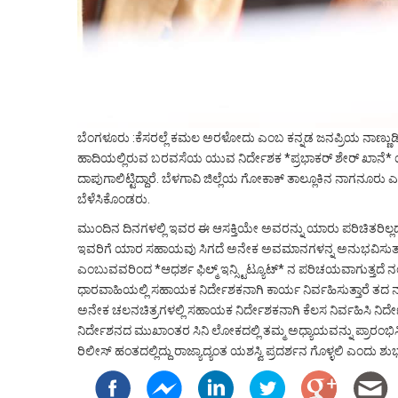
ಬೆಂಗಳೂರು :ಕೆಸರಲ್ಲೆ ಕಮಲ ಅರಳೋದು ಎಂಬ ಕನ್ನಡ ಜನಪ್ರಿಯ ನಾಣ್ಣುಡ
ಹಾದಿಯಲ್ಲಿರುವ ಬರವಸೆಯ ಯುವ ನಿರ್ದೇಶಕ *ಪ್ರಭಾಕರ್ ಶೇರ್ ಖಾನೆ* ಯವ
ದಾಪುಗಾಲಿಟ್ಟಿದ್ದಾರೆ. ಬೆಳಗಾವಿ ಜಿಲ್ಲೆಯ ಗೋಕಾಕ್ ತಾಲ್ಲೂಕಿನ ನಾಗನೂರು ಎಂ
ಬೆಳೆಸಿಕೊಂಡರು.
ಮುಂದಿನ ದಿನಗಳಲ್ಲಿ ಇವರ ಈ ಆಸಕ್ತಿಯೇ ಅವರನ್ನು ಯಾರು ಪರಿಚಿತರಿಲ್ಲದ ಬೃಹ
ಇವರಿಗೆ ಯಾರ ಸಹಾಯವು ಸಿಗದೆ ಅನೇಕ ಅವಮಾನಗಳನ್ನ ಅನುಭವಿಸುತ್ತಾರ
ಎಂಬುವವರಿಂದ *ಆಧರ್ಶ ಫಿಲ್ಮ್ ಇನ್ಸ್ಟಿಟ್ಯೂಟ್* ನ ಪರಿಚಯವಾಗುತ್ತದ
ಧಾರವಾಹಿಯಲ್ಲಿ ಸಹಾಯಕ ನಿರ್ದೇಶಕನಾಗಿ ಕಾರ್ಯ ನಿರ್ವಹಿಸುತ್ತಾರೆ ತದ
ಅನೇಕ ಚಲನಚಿತ್ರಗಳಲ್ಲಿ ಸಹಾಯಕ ನಿರ್ದೇಶಕನಾಗಿ ಕೆಲಸ ನಿರ್ವಹಿಸಿ ನಿರ್ದ
ನಿರ್ದೇಶನದ ಮುಖಾಂತರ ಸಿನಿ ಲೋಕದಲ್ಲಿ ತಮ್ಮ ಅಧ್ಯಾಯವನ್ನು ಪ್ರಾರಂಭಿಸಿದ್
ರಿಲೀಸ್ ಹಂತದಲ್ಲಿದ್ದು ರಾಜ್ಯಾದ್ಯಂತ ಯಶಸ್ವಿ ಪ್ರದರ್ಶನ ಗೊಳ್ಳಲಿ ಎಂದು