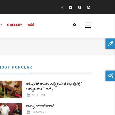
GALLERY
ಇತರೆ
MOST POPULAR
ಅಟ್ಲಾಂಟ್ ಅಂತರರಾಷ್ಟ್ರೀಯ ಚಿತ್ರೋತ್ಸವಕ್ಕೆ “
ಅಮೃತ ಮತಿ “ ಆಯ್ಕೆ.
12 Jul 20
ಸಾವಿತ್ರಿ' ಯಾಗಿ"ತಾರಾ"
04 Nov 20