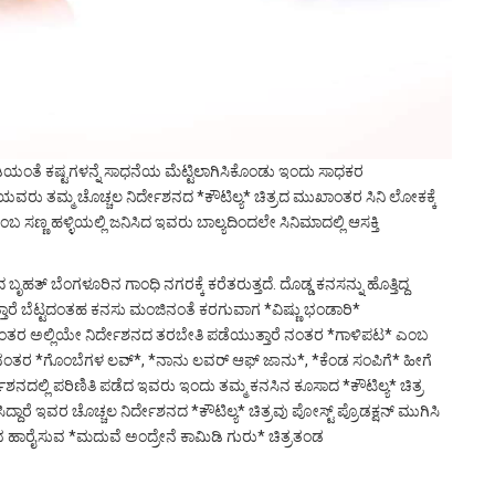
ಿಯಂತೆ ಕಷ್ಟಗಳನ್ನೆ ಸಾಧನೆಯ ಮೆಟ್ಟಿಲಾಗಿಸಿಕೊಂಡು ಇಂದು ಸಾಧಕರ
ರು ತಮ್ಮ ಚೊಚ್ಚಲ ನಿರ್ದೇಶನದ *ಕೌಟಿಲ್ಯ* ಚಿತ್ರದ ಮುಖಾಂತರ ಸಿನಿ ಲೋಕಕ್ಕೆ
ಬ ಸಣ್ಣ ಹಳ್ಳಿಯಲ್ಲಿ ಜನಿಸಿದ ಇವರು ಬಾಲ್ಯದಿಂದಲೇ ಸಿನಿಮಾದಲ್ಲಿ ಆಸಕ್ತಿ
ತ್ ಬೆಂಗಳೂರಿನ ಗಾಂಧಿ ನಗರಕ್ಕೆ ಕರೆತರುತ್ತದೆ. ದೊಡ್ಡ ಕನಸನ್ನು ಹೊತ್ತಿದ್ದ
ೆ ಬೆಟ್ಟದಂತಹ ಕನಸು ಮಂಜಿನಂತೆ ಕರಗುವಾಗ *ವಿಷ್ಣು ಭಂಡಾರಿ*
ೆ ನಂತರ ಅಲ್ಲಿಯೇ ನಿರ್ದೇಶನದ ತರಬೇತಿ ಪಡೆಯುತ್ತಾರೆ ನಂತರ *ಗಾಳಿಪಟ* ಎಂಬ
 ನಂತರ *ಗೊಂಬೆಗಳ ಲವ್*, *ನಾನು ಲವರ್ ಆಫ್ ಜಾನು*, *ಕೆಂಡ ಸಂಪಿಗೆ* ಹೀಗೆ
ೇಶನದಲ್ಲಿ ಪರಿಣಿತಿ ಪಡೆದ ಇವರು ಇಂದು ತಮ್ಮ ಕನಸಿನ ಕೂಸಾದ *ಕೌಟಿಲ್ಯ* ಚಿತ್ರ
ದಾರೆ ಇವರ ಚೊಚ್ಚಲ ನಿರ್ದೇಶನದ *ಕೌಟಿಲ್ಯ* ಚಿತ್ರವು ಪೋಸ್ಟ್ ಪ್ರೊಡಕ್ಷನ್ ಮುಗಿಸಿ
 ಶುಭ ಹಾರೈಸುವ *ಮದುವೆ ಅಂದ್ರೇನೆ ಕಾಮಿಡಿ ಗುರು* ಚಿತ್ರತಂಡ