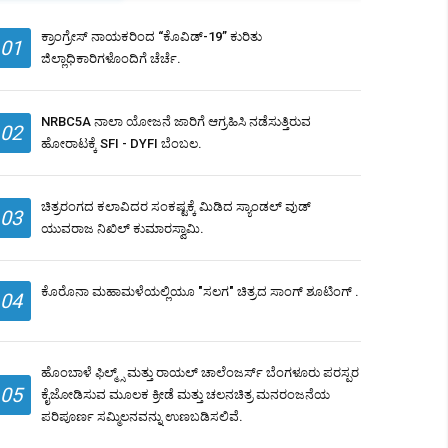
ಕ್ರಾಂಗ್ರೇಸ್ ನಾಯಕರಿಂದ “ಕೊವಿಡ್-19” ಕುರಿತು
01
ಜಿಲ್ಲಾಧಿಕಾರಿಗಳೊಂದಿಗೆ ಚೆರ್ಚೆ.
NRBC5A ನಾಲಾ ಯೋಜನೆ ಜಾರಿಗೆ ಆಗ್ರಹಿಸಿ ನಡೆಸುತ್ತಿರುವ
02
ಹೋರಾಟಕ್ಕೆ SFI - DYFI ಬೆಂಬಲ.
ಚಿತ್ರರಂಗದ ಕಲಾವಿದರ ಸಂಕಷ್ಟಕ್ಕೆ ಮಿಡಿದ ಸ್ಯಾಂಡಲ್ ವುಡ್
03
ಯುವರಾಜ ನಿಖಿಲ್ ಕುಮಾರಸ್ವಾಮಿ.
ಕೊರೊನಾ ಮಹಾಮಳೆಯಲ್ಲಿಯೂ "ಸಲಗ" ಚಿತ್ರದ ಸಾಂಗ್ ಶೂಟಿಂಗ್ .
04
ಹೊಂಬಾಳೆ ಫಿಲ್ಮ್ಸ್ ಮತ್ತು ರಾಯಲ್ ಚಾಲೆಂಜರ್ಸ್ ಬೆಂಗಳೂರು ಪರಸ್ಪರ
05
ಕೈಜೋಡಿಸುವ ಮೂಲಕ ಕ್ರೀಡೆ ಮತ್ತು ಚಲನಚಿತ್ರ ಮನರಂಜನೆಯ
ಪರಿಪೂರ್ಣ ಸಮ್ಮಿಲನವನ್ನು ಉಣಬಡಿಸಲಿವೆ.