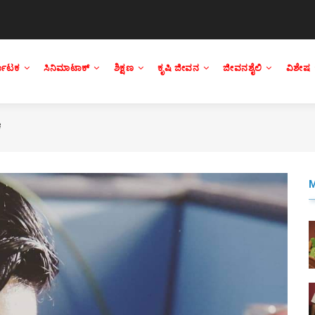
್ನಾಟಕ
ಸಿನಿಮಾಟಾಕ್
ಶಿಕ್ಷಣ
ಕೃಷಿ ಜೀವನ
ಜೀವನಶೈಲಿ
ವಿಶೇಷ
ಕ