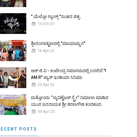
" ಯೆಲ್ಲೋ ಗ್ಯಾಂಗ್ಸ್ "ನೂತನ ಚಿತ್ರ.
13 Oct 20
ಶ್ರೀರಂಗಪಟ್ಟಣದಲ್ಲಿ "ಮಾಯಾಮೃಗ"
16 Apr 22
ಆರ್.ಜಿ.ವಿ - ಉಪೇಂದ್ರ ಸಮಾಗಮದಲ್ಲಿ ಬರಲಿದೆ "I
AM R" ಪ್ಯಾನ್ ಇಂಡಿಯಾ ಸಿನಿಮಾ.
25 Apr 22
ಮತ್ತೋಂದು “ಸ್ಯಾನಿಟೈಜರ್ ಸ್ಪ್ರೇ” ನಿರ್ಮಾಣ ಮಾಡಿದ
ಯುವ ಜನನಾಯಕ ಶ್ರೀ ಶರಣಗೌಡ ಕಂದಕೂರ.
09 Apr 20
RECENT POSTS