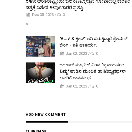
54ನೇ ಅಂತರಾಷ್ಟ್ರೀಯ ಚಲನಚಿತ್ರೋತ್ಸವ ಗೋವಾದಲ್ಲಿ ಕಾಂತರ
ಚಿತ್ರಕ್ಕೆ ವಿಶೇಷ ತೀರ್ಪುಗಾರರ ಪ್ರಶಸ್ತಿ.
Dec 05, 2023
/
0
<
"ಕಿಂಗ್ & ಕ್ವೀನ್" ಆಗಿ ಬರುತ್ತಿದ್ದಾರೆ ಶ್ರೇಯಸ್
ಚಿಂಗ - ಇತಿ ಆಚಾರ್ಯ.
Jan 02, 2023
/
0
ಜಂಕಾರ್ ಮ್ಯೂಸಿಕ್ ನಿಂದ "ಹೃದಯವಂತ
ವಿಷ್ಣು" ಹಾಡಿನ ಮೂಲಕ ಡಾ||ವಿಷ್ಣುವರ್ಧನ್
ಅವರಿಗೆ ಗಾನನಮನ.
Jan 02, 2023
/
0
ADD NEW COMMENT
YOUR NAME